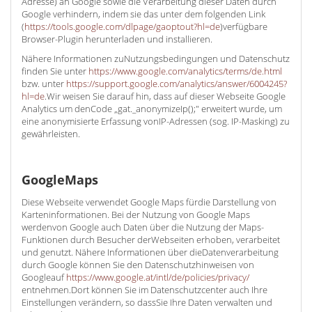
Adresse) an Google sowie die Verarbeitung dieser Daten durch
Google verhindern, indem sie das unter dem folgenden Link
(
https://tools.google.com/dlpage/gaoptout?hl=de
)verfügbare
Browser-Plugin herunterladen und installieren.
Nähere Informationen zuNutzungsbedingungen und Datenschutz
finden Sie unter
https://www.google.com/analytics/terms/de.html
bzw. unter
https://support.google.com/analytics/answer/6004245?
hl=de
.Wir weisen Sie darauf hin, dass auf dieser Webseite Google
Analytics um denCode „gat._anonymizeIp();" erweitert wurde, um
eine anonymisierte Erfassung vonIP-Adressen (sog. IP-Masking) zu
gewährleisten.
GoogleMaps
Diese Webseite verwendet Google Maps fürdie Darstellung von
Karteninformationen. Bei der Nutzung von Google Maps
werdenvon Google auch Daten über die Nutzung der Maps-
Funktionen durch Besucher derWebseiten erhoben, verarbeitet
und genutzt. Nähere Informationen über dieDatenverarbeitung
durch Google können Sie den Datenschutzhinweisen von
Googleauf
https://www.google.at/intl/de/policies/privacy/
entnehmen.Dort können Sie im Datenschutzcenter auch Ihre
Einstellungen verändern, so dassSie Ihre Daten verwalten und