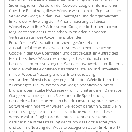
werden und die eine Analyse der Benutzung der Website durch
Sie ermöglichen. Die durch denCookie erzeugten Informationen
über Ihre Benutzung dieser Website werden in derRegel an einen
Server von Google in den USA übertragen und dort gespeichert.
ImFalle der Aktivierung der IP-Anonymisierung auf dieser
Webseite, wird IhreIP-Adresse von Google jedoch innerhalb von
Mitgliedstaaten der EuropäischenUnion oder in anderen
Vertragsstaaten des Abkommens über den
EuropäischenWirtschaftsraum zuvor gekürzt. Nur in
Ausnahmefällen wird die volle IP-Adressean einen Server von
Google in den USA übertragen und dort gekürzt. Im Auftrag des
Betreibers dieserWebsite wird Google diese Informationen
benutzen, um Ihre Nutzung der Website auszuwerten, um Reports
über die Website Aktivitäten zusammenzustellen und umweitere
mit der Website Nutzung und der Internetnutzung
verbundeneDienstleistungen gegenüber dem Website betreiber
zu erbringen. Die im Rahmen vonGoogle Analytics von Ihrem
Browser übermittelte IP-Adresse wird nicht mit anderen Daten von
Google zusammengeführt. Sie können die Speicherung
derCookies durch eine entsprechende Einstellung Ihrer Browser-
Software verhindern; wir weisen Sie jedoch darauf hin, dass Sie in
diesem Fall gegebenenfalls nichtsämtliche Funktionen dieser
Website vollumfänglich werden nutzen können. Sie können
darüber hinaus die Erfassung der durch das Cookie erzeugten
und auf IhreNutzung der Website bezogenen Daten (inkl. Ihrer IP-